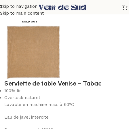
Skip to navigation
Accueil
Linge de table
Serviettes de table
Venise
Skip to main content
SOLD OUT
Serviette de table Venise – Tabac
100% lin
Overlock naturel
Lavable en machine max. à 60°C
Eau de javel interdite