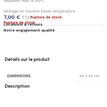
Repasser max. à 150°C
Séchage en machine basse température
7,00
€
TTC
Rupture de stock
Rupture de stock
Livraisons & retours
Notre engagement qualité
Détails sur le produit
DIMENSIONS
40 × 40 cm
Description