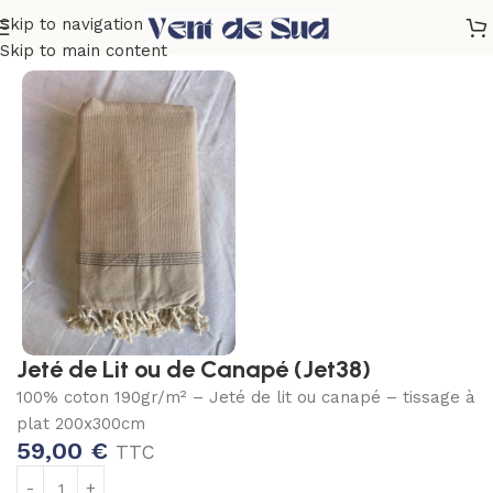
Skip to navigation
Accueil
Plage
Foutas
Foutas 3mX2m
Natté
Skip to main content
Jeté de Lit ou de Canapé (Jet38)
100% coton 190gr/m² – Jeté de lit ou canapé – tissage à
plat 200x300cm
59,00
€
TTC