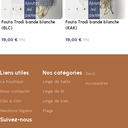
Ajouter
Ajouter
au
au
panier
panier
Fouta Tradi bande blanche
Fouta Tradi bande blanche
(BLC)
(KAK)
19,00
€
19,00
€
TTC
TTC
Liens utiles
Nos catégories
Deco
La boutique
Linge de table
Accessoires
Nous contacter
Linge de lit
CGU & CGV
Linge de bain
Mentions légales
Plage
Suivez-nous